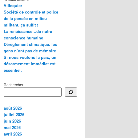
Villequier
Société de contrôle et police
de la pensée en milieu
militant, ça suffit !
La renaissance…de notre
conscience humaine
Dérèglement climatique: les
gens n’ont pas de mémoire
Si nous voulons la paix, un
désarmement immédiat est
essentiel.
Rechercher
août 2026
juillet 2026
juin 2026
mai 2026
avril 2026