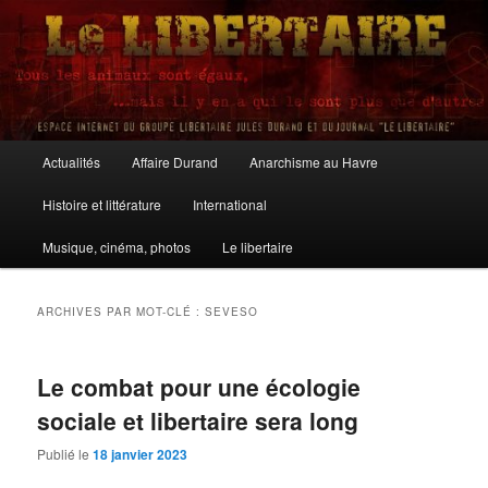
Aller
Aller
au
au
contenu
contenu
principal
secondaire
Le Libertaire
Menu
Actualités
Affaire Durand
Anarchisme au Havre
principal
Histoire et littérature
International
Musique, cinéma, photos
Le libertaire
ARCHIVES PAR MOT-CLÉ :
SEVESO
Le combat pour une écologie
sociale et libertaire sera long
Publié le
18 janvier 2023