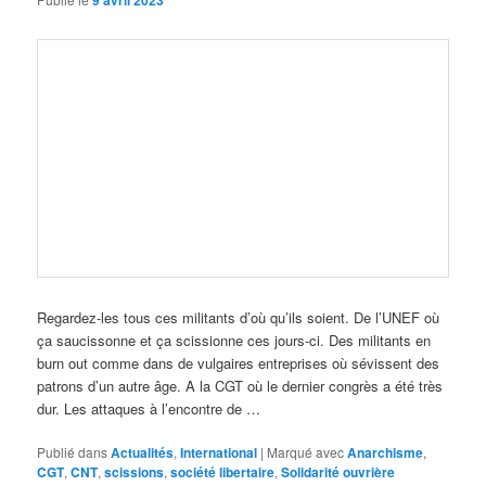
9 avril 2023
Regardez-les tous ces militants d’où qu’ils soient. De l’UNEF où
ça saucissonne et ça scissionne ces jours-ci. Des militants en
burn out comme dans de vulgaires entreprises où sévissent des
patrons d’un autre âge. A la CGT où le dernier congrès a été très
dur. Les attaques à l’encontre de …
Publié dans
Actualités
,
International
|
Marqué avec
Anarchisme
,
CGT
,
CNT
,
scissions
,
société libertaire
,
Solidarité ouvrière