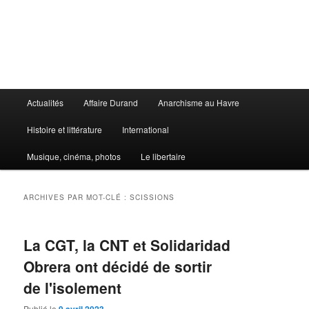
Aller
Aller
au
au
contenu
contenu
principal
secondaire
Le Libertaire
Menu
Actualités
Affaire Durand
Anarchisme au Havre
principal
Histoire et littérature
International
Musique, cinéma, photos
Le libertaire
ARCHIVES PAR MOT-CLÉ :
SCISSIONS
La CGT, la CNT et Solidaridad
Obrera ont décidé de sortir
de l'isolement
Publié le