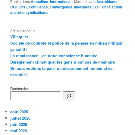
Publié dans
Actualités
,
International
|
Marqué avec
Anarchisme
,
CGT
,
CNT
,
confluence
,
convergence
,
libertaires
,
S.O.
,
unité action
anarcho-syndicalisme
Articles récents
Villequier
Société de contrôle et police de la pensée en milieu militant,
ça suffit !
La renaissance…de notre conscience humaine
Dérèglement climatique: les gens n’ont pas de mémoire
Si nous voulons la paix, un désarmement immédiat est
essentiel.
Rechercher
août 2026
juillet 2026
juin 2026
mai 2026