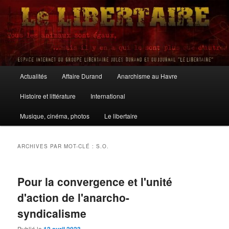
Aller
Aller
au
au
contenu
contenu
principal
secondaire
Le Libertaire
Menu
Actualités
Affaire Durand
Anarchisme au Havre
principal
Histoire et littérature
International
Musique, cinéma, photos
Le libertaire
ARCHIVES PAR MOT-CLÉ :
S.O.
Pour la convergence et l'unité
d'action de l'anarcho-
syndicalisme
Publié le