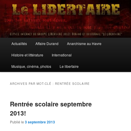
Aller
Aller
au
au
contenu
contenu
principal
secondaire
Le Libertaire
Menu
Actualités
Affaire Durand
Anarchisme au Havre
principal
Histoire et littérature
International
Musique, cinéma, photos
Le libertaire
ARCHIVES PAR MOT-CLÉ :
RENTRÉE SCOLAIRE
Rentrée scolaire septembre
2013!
Publié le
3 septembre 2013