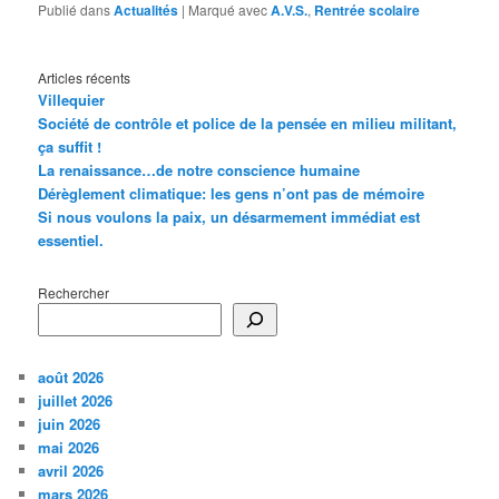
Publié dans
Actualités
|
Marqué avec
A.V.S.
,
Rentrée scolaire
Articles récents
Villequier
Société de contrôle et police de la pensée en milieu militant,
ça suffit !
La renaissance…de notre conscience humaine
Dérèglement climatique: les gens n’ont pas de mémoire
Si nous voulons la paix, un désarmement immédiat est
essentiel.
Rechercher
août 2026
juillet 2026
juin 2026
mai 2026
avril 2026
mars 2026