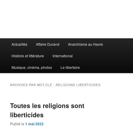
Aller
Aller
au
au
contenu
contenu
principal
secondaire
Le Libertaire
Menu
Actualités
Affaire Durand
Anarchisme au Havre
principal
Histoire et littérature
International
Musique, cinéma, photos
Le libertaire
ARCHIVES PAR MOT-CLÉ :
RELIGIONS LIBERTICIDES
Toutes les religions sont
liberticides
Publié le
1 mai 2022