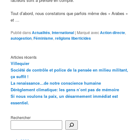
facteurs sont à prendre en compte.
Tout d’abord, nous constatons que parfois même des « Arabes »
et …
Publié dans
Actualités
,
International
|
Marqué avec
Action directe
,
autogestion
,
Féminisme
,
religions liberticides
Articles récents
Villequier
Société de contrôle et police de la pensée en milieu militant,
ça suffit !
La renaissance…de notre conscience humaine
Dérèglement climatique: les gens n’ont pas de mémoire
Si nous voulons la paix, un désarmement immédiat est
essentiel.
Rechercher