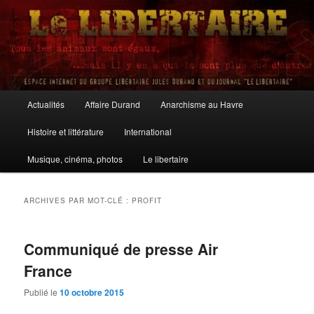
Aller
Aller
au
au
contenu
contenu
principal
secondaire
Le Libertaire
Menu
Actualités
Affaire Durand
Anarchisme au Havre
principal
Histoire et littérature
International
Musique, cinéma, photos
Le libertaire
ARCHIVES PAR MOT-CLÉ :
PROFIT
Communiqué de presse Air
France
Publié le
10 octobre 2015