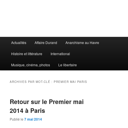
Aller
Aller
au
au
contenu
contenu
principal
secondaire
Le Libertaire
Menu
Actualités
Affaire Durand
Anarchisme au Havre
principal
Histoire et littérature
International
Musique, cinéma, photos
Le libertaire
ARCHIVES PAR MOT-CLÉ :
PREMIER MAI PARIS
Retour sur le Premier mai
2014 à Paris
Publié le
7 mai 2014