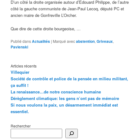
D’un côté la droite organisée autour d’Edouard Philippe, de l’autre
côté la gauche communiste de Jean-Paul Lecoq, député PC et
ancien maire de Gonfreville L’Orcher.
Que dire de cette droite bourgeoise, …
Publié dans
Actualités
|
Marqué avec
abstention
,
Griveaux
,
Pavlenski
Articles récents
Villequier
Société de contrôle et police de la pensée en milieu militant,
ça suffit !
La renaissance…de notre conscience humaine
Dérèglement climatique: les gens n’ont pas de mémoire
Si nous voulons la paix, un désarmement immédiat est
essentiel.
Rechercher