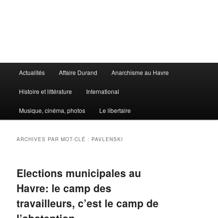
Aller
Aller
au
au
contenu
contenu
principal
secondaire
Le Libertaire
Menu
Actualités
Affaire Durand
Anarchisme au Havre
principal
Histoire et littérature
International
Musique, cinéma, photos
Le libertaire
ARCHIVES PAR MOT-CLÉ :
PAVLENSKI
Elections municipales au
Havre: le camp des
travailleurs, c’est le camp de