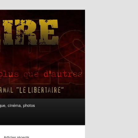
ue, cinéma, photos
Articles récents