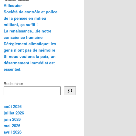
Villequier
Société de contrôle et police
de la pensée en milieu
militant, ça suffit !
La renaissance…de notre
conscience humaine
Dérèglement climatique: les
gens n’ont pas de mémoire
Si nous voulons la paix, un
désarmement immédiat est
essentiel.
Rechercher
août 2026
juillet 2026
juin 2026
mai 2026
avril 2026