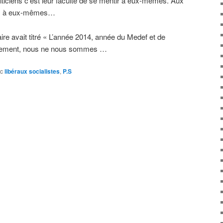
liticiens c’est leur faculté de se mentir à eux-mêmes. Aux
mais à eux-mêmes…
taire avait titré « L’année 2014, année du Medef et de
eusement, nous ne nous sommes …
c
libéraux socialistes
,
P.S