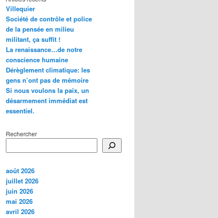
Villequier
Société de contrôle et police
de la pensée en milieu
militant, ça suffit !
La renaissance…de notre
conscience humaine
Dérèglement climatique: les
gens n’ont pas de mémoire
Si nous voulons la paix, un
désarmement immédiat est
essentiel.
Rechercher
août 2026
juillet 2026
juin 2026
mai 2026
avril 2026