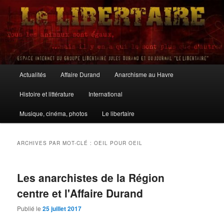
Aller
Aller
au
au
contenu
contenu
principal
secondaire
Le Libertaire
Menu
Actualités
Affaire Durand
Anarchisme au Havre
principal
Histoire et littérature
International
Musique, cinéma, photos
Le libertaire
ARCHIVES PAR MOT-CLÉ :
OEIL POUR OEIL
Les anarchistes de la Région
centre et l'Affaire Durand
Publié le
25 juillet 2017