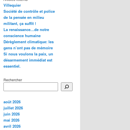
Villequier
Société de contrôle et police
de la pensée en milieu
militant, ça suffit !
La renaissance…de notre
conscience humaine
Dérèglement climatique: les
gens n’ont pas de mémoire
Si nous voulons la paix, un
désarmement immédiat est
essentiel.
Rechercher
août 2026
juillet 2026
juin 2026
mai 2026
avril 2026