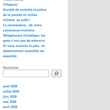
Villequier
Société de contrôle et police
de la pensée en milieu
militant, ça suffit !
La renaissance…de notre
conscience humaine
Dérèglement climatique: les
gens n’ont pas de mémoire
Si nous voulons la paix, un
désarmement immédiat est
essentiel.
Rechercher
août 2026
juillet 2026
juin 2026
mai 2026
avril 2026