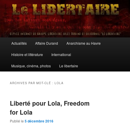
Aller
Aller
au
au
contenu
contenu
principal
secondaire
Le Libertaire
Menu
Actualités
Affaire Durand
Anarchisme au Havre
principal
Histoire et littérature
International
Musique, cinéma, photos
Le libertaire
ARCHIVES PAR MOT-CLÉ :
LOLA
Liberté pour Lola, Freedom
for Lola
Publié le
5 décembre 2016