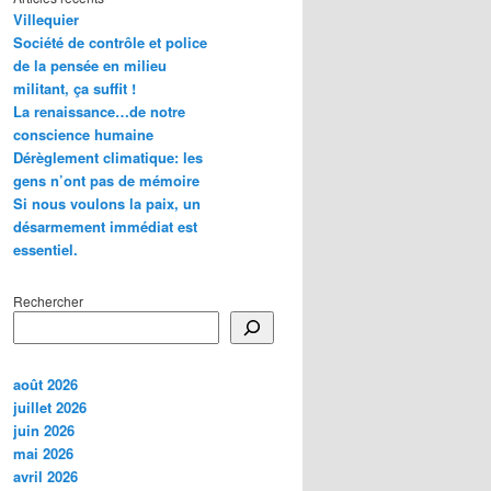
Villequier
Société de contrôle et police
de la pensée en milieu
militant, ça suffit !
La renaissance…de notre
conscience humaine
Dérèglement climatique: les
gens n’ont pas de mémoire
Si nous voulons la paix, un
désarmement immédiat est
essentiel.
Rechercher
août 2026
juillet 2026
juin 2026
mai 2026
avril 2026