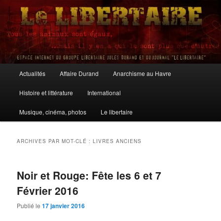
Aller
Aller
au
au
contenu
contenu
principal
secondaire
Le Libertaire
Menu
Actualités
Affaire Durand
Anarchisme au Havre
principal
Histoire et littérature
International
Musique, cinéma, photos
Le libertaire
ARCHIVES PAR MOT-CLÉ :
LIVRES ANCIENS
Noir et Rouge: Fête les 6 et 7
Février 2016
Publié le
17 janvier 2016