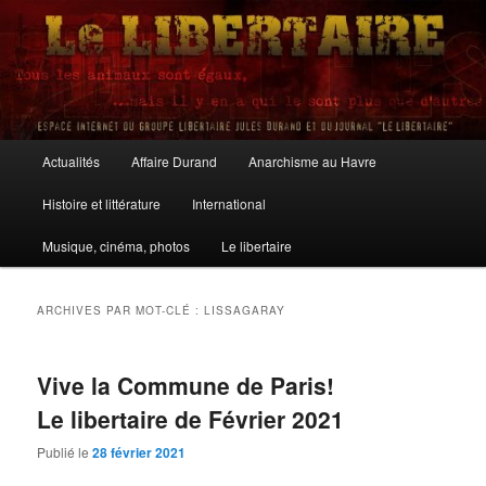
Aller
Aller
au
au
contenu
contenu
principal
secondaire
Le Libertaire
Menu
Actualités
Affaire Durand
Anarchisme au Havre
principal
Histoire et littérature
International
Musique, cinéma, photos
Le libertaire
ARCHIVES PAR MOT-CLÉ :
LISSAGARAY
Vive la Commune de Paris!
Le libertaire de Février 2021
Publié le
28 février 2021