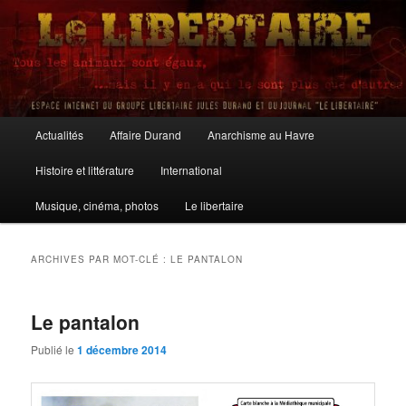
Aller
Aller
au
au
contenu
contenu
principal
secondaire
Le Libertaire
Menu
Actualités
Affaire Durand
Anarchisme au Havre
principal
Histoire et littérature
International
Musique, cinéma, photos
Le libertaire
ARCHIVES PAR MOT-CLÉ :
LE PANTALON
Le pantalon
Publié le
1 décembre 2014