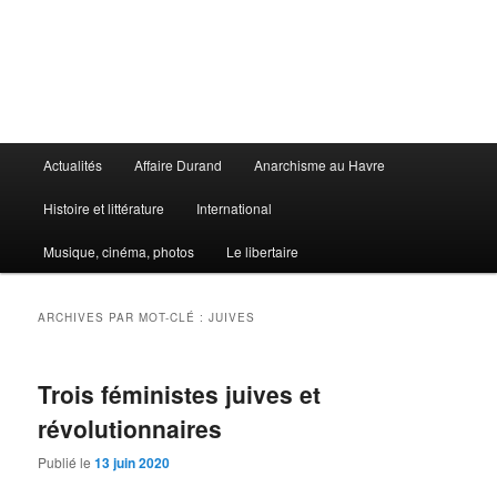
Aller
Aller
au
au
contenu
contenu
principal
secondaire
Le Libertaire
Menu
Actualités
Affaire Durand
Anarchisme au Havre
principal
Histoire et littérature
International
Musique, cinéma, photos
Le libertaire
ARCHIVES PAR MOT-CLÉ :
JUIVES
Trois féministes juives et
révolutionnaires
Publié le
13 juin 2020