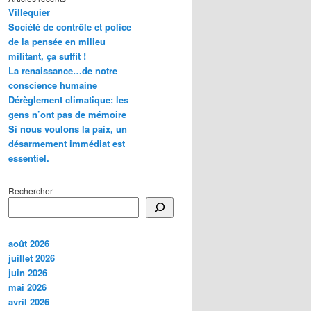
Villequier
Société de contrôle et police
de la pensée en milieu
militant, ça suffit !
La renaissance…de notre
conscience humaine
Dérèglement climatique: les
gens n’ont pas de mémoire
Si nous voulons la paix, un
désarmement immédiat est
essentiel.
Rechercher
août 2026
juillet 2026
juin 2026
mai 2026
avril 2026