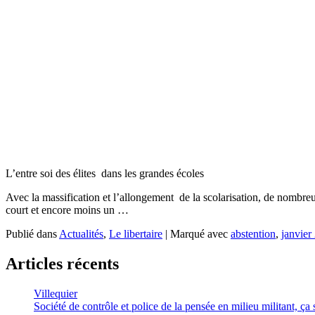
L’entre soi des élites dans les grandes écoles
Avec la massification et l’allongement de la scolarisation, de nombreu
court et encore moins un …
Publié dans
Actualités
,
Le libertaire
|
Marqué avec
abstention
,
janvier
Articles récents
Villequier
Société de contrôle et police de la pensée en milieu militant, ça s