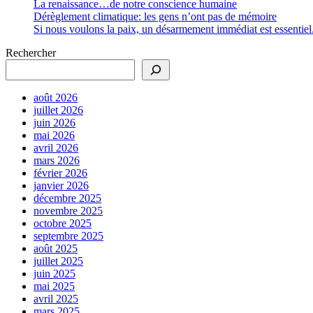
La renaissance…de notre conscience humaine
Dérèglement climatique: les gens n’ont pas de mémoire
Si nous voulons la paix, un désarmement immédiat est essentiel
Rechercher
août 2026
juillet 2026
juin 2026
mai 2026
avril 2026
mars 2026
février 2026
janvier 2026
décembre 2025
novembre 2025
octobre 2025
septembre 2025
août 2025
juillet 2025
juin 2025
mai 2025
avril 2025
mars 2025