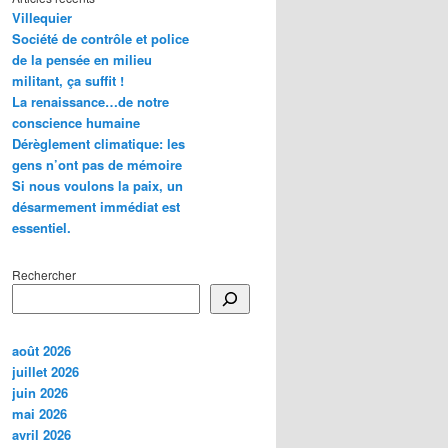
Villequier
Société de contrôle et police
de la pensée en milieu
militant, ça suffit !
La renaissance…de notre
conscience humaine
Dérèglement climatique: les
gens n’ont pas de mémoire
Si nous voulons la paix, un
désarmement immédiat est
essentiel.
Rechercher
août 2026
juillet 2026
juin 2026
mai 2026
avril 2026