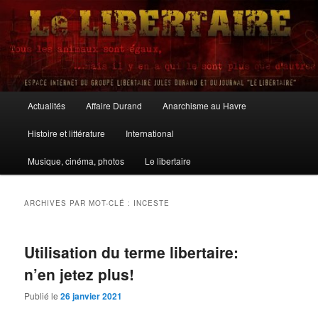
Aller
Aller
au
au
contenu
contenu
principal
secondaire
Le Libertaire
Menu
Actualités
Affaire Durand
Anarchisme au Havre
principal
Histoire et littérature
International
Musique, cinéma, photos
Le libertaire
ARCHIVES PAR MOT-CLÉ :
INCESTE
Utilisation du terme libertaire:
n’en jetez plus!
Publié le
26 janvier 2021