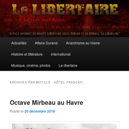
Aller
Aller
au
au
contenu
contenu
principal
secondaire
Le Libertaire
Menu
Actualités
Affaire Durand
Anarchisme au Havre
principal
Histoire et littérature
International
Musique, cinéma, photos
Le libertaire
ARCHIVES PAR MOT-CLÉ :
HÔTEL FRASCATI
Octave Mirbeau au Havre
Publié le
20 décembre 2016