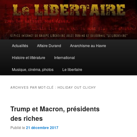
Aller
Aller
au
au
contenu
contenu
principal
secondaire
Le Libertaire
Menu
Actualités
Affaire Durand
Anarchisme au Havre
principal
Histoire et littérature
International
Musique, cinéma, photos
Le libertaire
ARCHIVES PAR MOT-CLÉ :
HOLIDAY OUT CLICHY
Trump et Macron, présidents
des riches
Publié le
21 décembre 2017