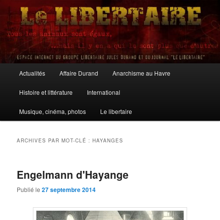
Aller
Aller
au
au
contenu
contenu
principal
secondaire
Le Libertaire
Menu
Actualités
Affaire Durand
Anarchisme au Havre
principal
Histoire et littérature
International
Musique, cinéma, photos
Le libertaire
ARCHIVES PAR MOT-CLÉ :
HAYANGES
Engelmann d'Hayange
Publié le
27 septembre 2014