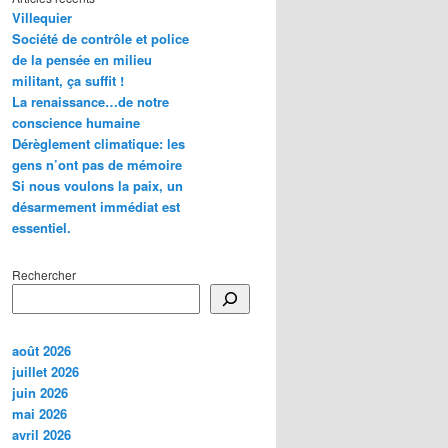
Villequier
Société de contrôle et police
de la pensée en milieu
militant, ça suffit !
La renaissance…de notre
conscience humaine
Dérèglement climatique: les
gens n’ont pas de mémoire
Si nous voulons la paix, un
désarmement immédiat est
essentiel.
Rechercher
août 2026
juillet 2026
juin 2026
mai 2026
avril 2026