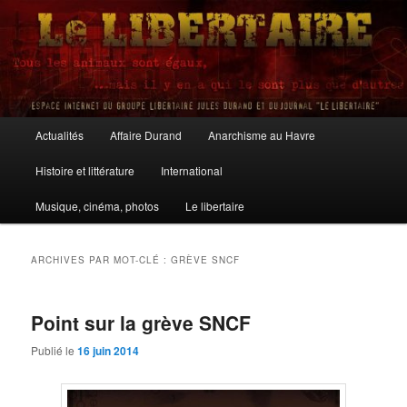
Aller
Aller
au
au
contenu
contenu
principal
secondaire
Le Libertaire
Menu
Actualités
Affaire Durand
Anarchisme au Havre
principal
Histoire et littérature
International
Musique, cinéma, photos
Le libertaire
ARCHIVES PAR MOT-CLÉ :
GRÈVE SNCF
Point sur la grève SNCF
Publié le
16 juin 2014