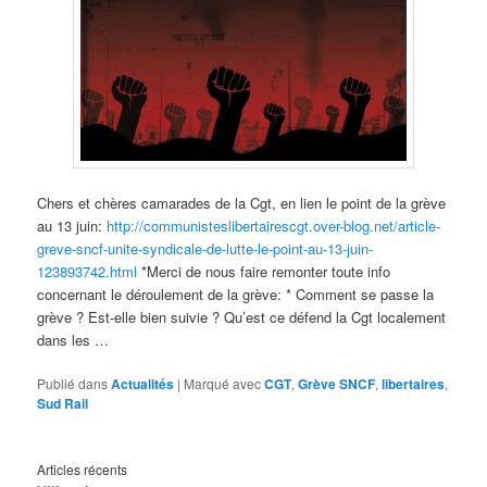
Chers et chères camarades de la Cgt, en lien le point de la grève
au 13 juin:
http://communisteslibertairescgt.over-blog.net/article-
greve-sncf-unite-syndicale-de-lutte-le-point-au-13-juin-
123893742.html
*Merci de nous faire remonter toute info
concernant le déroulement de la grève: * Comment se passe la
grève ? Est-elle bien suivie ? Qu’est ce défend la Cgt localement
dans les …
Publié dans
Actualités
|
Marqué avec
CGT
,
Grève SNCF
,
libertaires
,
Sud Rail
Articles récents