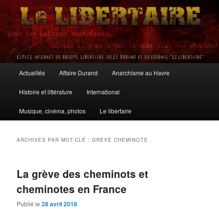
Aller
Aller
au
au
contenu
contenu
principal
secondaire
Le Libertaire
Menu
Actualités
Affaire Durand
Anarchisme au Havre
principal
Histoire et littérature
International
Musique, cinéma, photos
Le libertaire
ARCHIVES PAR MOT-CLÉ :
GRÈVE CHEMINOTS
La grève des cheminots et
cheminotes en France
Publié le
28 avril 2018