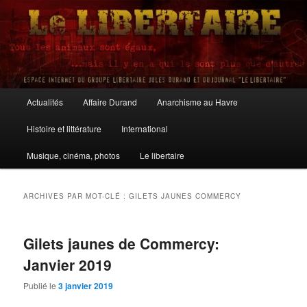
Aller
Aller
au
au
contenu
contenu
principal
secondaire
Le Libertaire
Menu
Actualités
Affaire Durand
Anarchisme au Havre
principal
Histoire et littérature
International
Musique, cinéma, photos
Le libertaire
ARCHIVES PAR MOT-CLÉ :
GILETS JAUNES COMMERCY
Gilets jaunes de Commercy:
Janvier 2019
Publié le
3 janvier 2019