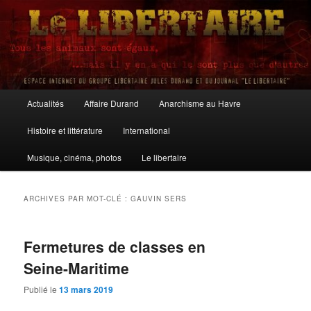
Aller
Aller
au
au
contenu
contenu
principal
secondaire
Le Libertaire
Menu
Actualités
Affaire Durand
Anarchisme au Havre
principal
Histoire et littérature
International
Musique, cinéma, photos
Le libertaire
ARCHIVES PAR MOT-CLÉ :
GAUVIN SERS
Fermetures de classes en
Seine-Maritime
Publié le
13 mars 2019