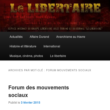
Aller
Aller
au
au
contenu
contenu
principal
secondaire
Le Libertaire
Menu
Actualités
Affaire Durand
Anarchisme au Havre
principal
Histoire et littérature
International
Musique, cinéma, photos
Le libertaire
ARCHIVES PAR MOT-CLÉ :
FORUM MOUVEMENTS SOCIAUX
Forum des mouvements
sociaux
Publié le
3 février 2015