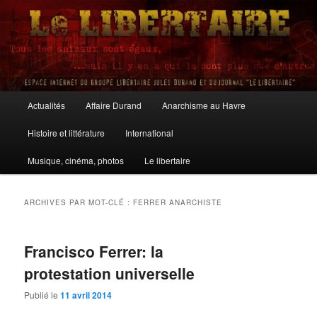
Aller
Aller
au
au
contenu
contenu
principal
secondaire
Le Libertaire
Menu
Actualités
Affaire Durand
Anarchisme au Havre
principal
Histoire et littérature
International
Musique, cinéma, photos
Le libertaire
ARCHIVES PAR MOT-CLÉ :
FERRER ANARCHISTE
Francisco Ferrer: la
protestation universelle
Publié le
11 avril 2014