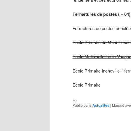
Fermetures de postes ( – 64)
Fermetures de postes annulée
Ecole Primaire du Mesnil sou
Ecole Maternelle Louis Vauque
Ecole Primaire Incheville 1 fe
Ecole Primaire
…
Publié dans
Actualités
|
Marqué ave