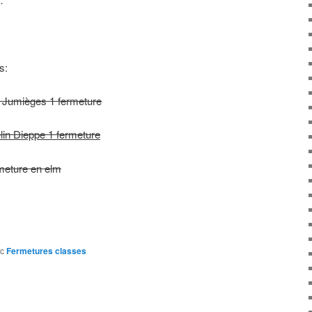
s:
s Jumièges 1 fermeture
lin Dieppe 1 fermeture
rmeture en elm
c
Fermetures classes