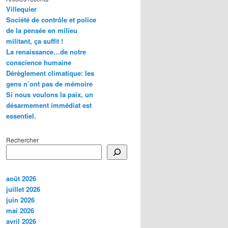
Villequier
Société de contrôle et police
de la pensée en milieu
militant, ça suffit !
La renaissance…de notre
conscience humaine
Dérèglement climatique: les
gens n’ont pas de mémoire
Si nous voulons la paix, un
désarmement immédiat est
essentiel.
Rechercher
août 2026
juillet 2026
juin 2026
mai 2026
avril 2026