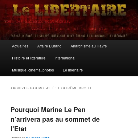
Aller
Aller
au
au
contenu
contenu
principal
secondaire
Le Libertaire
Menu
Actualités
Affaire Durand
Anarchisme au Havre
principal
Histoire et littérature
International
Musique, cinéma, photos
Le libertaire
ARCHIVES PAR MOT-CLÉ :
EXRTRÊME DROITE
Pourquoi Marine Le Pen
n’arrivera pas au sommet de
l’Etat
Publié le