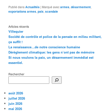
Publié dans
Actualités
|
Marqué avec
armes
,
désarmement
,
exportations armes
,
paix
,
scandale
Articles récents
Villequier
Société de contrôle et police de la pensée en milieu militant,
ça suffit !
La renaissance…de notre conscience humaine
Dérèglement climatique: les gens n’ont pas de mémoire
Si nous voulons la paix, un désarmement immédiat est
essentiel.
Rechercher
août 2026
juillet 2026
juin 2026
mai 2026