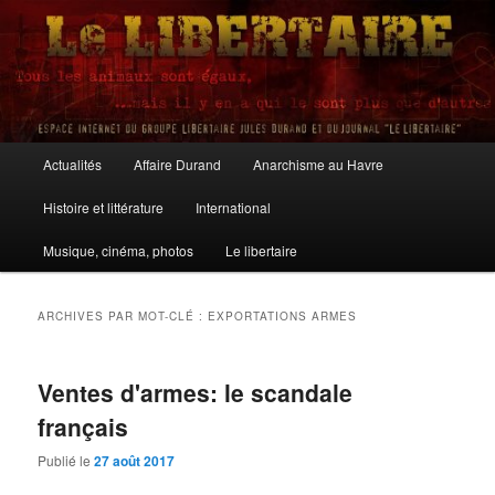
Aller
Aller
au
au
contenu
contenu
principal
secondaire
Le Libertaire
Menu
Actualités
Affaire Durand
Anarchisme au Havre
principal
Histoire et littérature
International
Musique, cinéma, photos
Le libertaire
ARCHIVES PAR MOT-CLÉ :
EXPORTATIONS ARMES
Ventes d'armes: le scandale
français
Publié le
27 août 2017