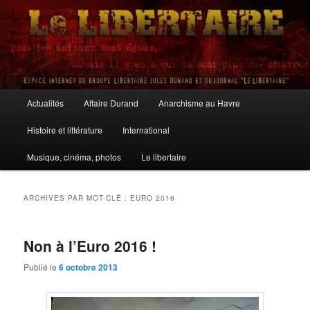
Aller
Aller
au
au
contenu
contenu
principal
secondaire
Le Libertaire
Menu
Actualités
Affaire Durand
Anarchisme au Havre
principal
Histoire et littérature
International
Musique, cinéma, photos
Le libertaire
ARCHIVES PAR MOT-CLÉ :
EURO 2016
Non à l’Euro 2016 !
Publié le
6 octobre 2013