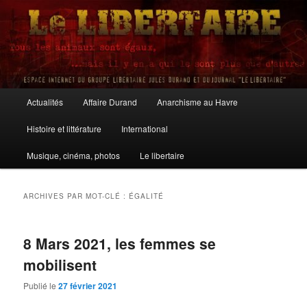
Aller
Aller
au
au
contenu
contenu
principal
secondaire
Le Libertaire
Menu
Actualités
Affaire Durand
Anarchisme au Havre
principal
Histoire et littérature
International
Musique, cinéma, photos
Le libertaire
ARCHIVES PAR MOT-CLÉ :
ÉGALITÉ
8 Mars 2021, les femmes se
mobilisent
Publié le
27 février 2021