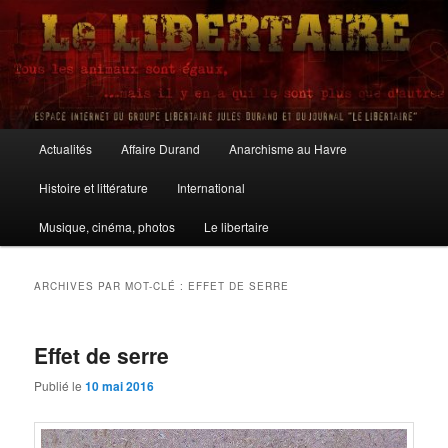
Aller
Aller
au
au
contenu
contenu
principal
secondaire
Le Libertaire
Menu
Actualités
Affaire Durand
Anarchisme au Havre
principal
Histoire et littérature
International
Musique, cinéma, photos
Le libertaire
ARCHIVES PAR MOT-CLÉ :
EFFET DE SERRE
Effet de serre
Publié le
10 mai 2016