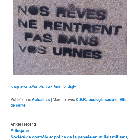
plaquette_effet_de_cer_final_2_-light
…
Publié dans
Actualités
|
Marqué avec
C.E.R.
,
écologie sociale
,
Effet
de serre
Articles récents
Villequier
Société de contrôle et police de la pensée en milieu militant,