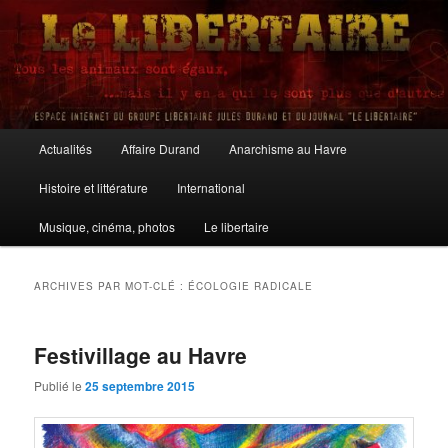
Aller
Aller
au
au
contenu
contenu
principal
secondaire
Le Libertaire
Menu
Actualités
Affaire Durand
Anarchisme au Havre
principal
Histoire et littérature
International
Musique, cinéma, photos
Le libertaire
ARCHIVES PAR MOT-CLÉ :
ÉCOLOGIE RADICALE
Festivillage au Havre
Publié le
25 septembre 2015