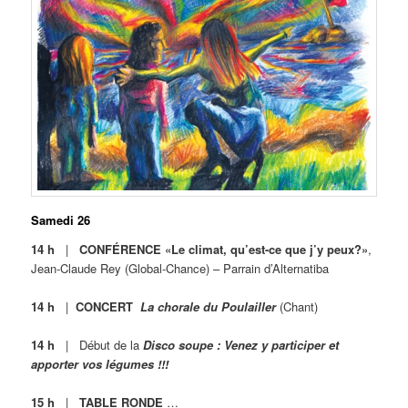
Samedi 26
14 h
|
CONFÉRENCE «Le climat, qu’est-ce que j’y peux?»
,
Jean-Claude Rey (Global-Chance) – Parrain d’Alternatiba
14 h
|
CONCERT
La chorale du Poulailler
(Chant)
14 h
| Début de la
Disco soupe
: Venez y participer et
apporter vos légumes !!!
15 h
|
TABLE RONDE
…