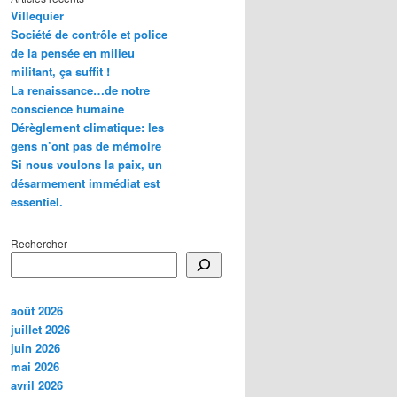
Villequier
Société de contrôle et police
de la pensée en milieu
militant, ça suffit !
La renaissance…de notre
conscience humaine
Dérèglement climatique: les
gens n’ont pas de mémoire
Si nous voulons la paix, un
désarmement immédiat est
essentiel.
Rechercher
août 2026
juillet 2026
juin 2026
mai 2026
avril 2026