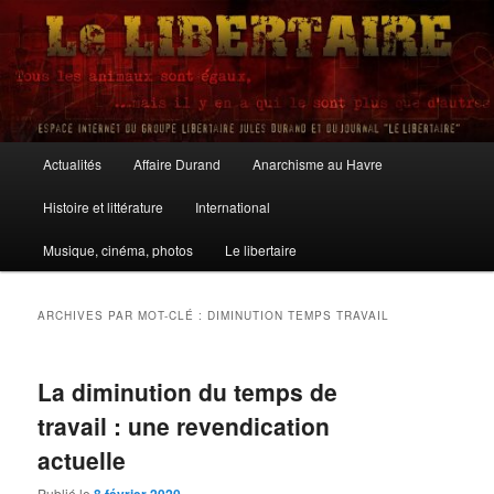
Aller
Aller
au
au
contenu
contenu
principal
secondaire
Le Libertaire
Menu
Actualités
Affaire Durand
Anarchisme au Havre
principal
Histoire et littérature
International
Musique, cinéma, photos
Le libertaire
ARCHIVES PAR MOT-CLÉ :
DIMINUTION TEMPS TRAVAIL
La diminution du temps de
travail : une revendication
actuelle
Publié le