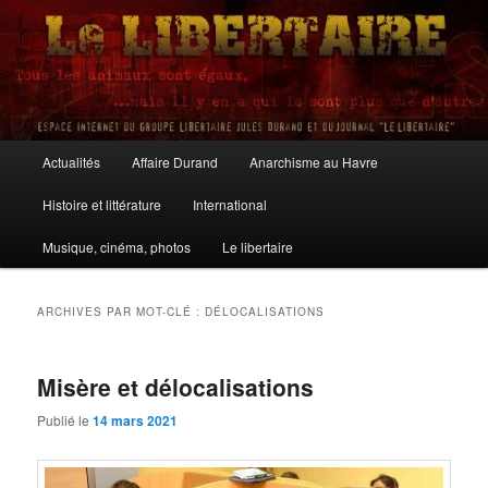
Aller
Aller
au
au
contenu
contenu
principal
secondaire
Le Libertaire
Menu
Actualités
Affaire Durand
Anarchisme au Havre
principal
Histoire et littérature
International
Musique, cinéma, photos
Le libertaire
ARCHIVES PAR MOT-CLÉ :
DÉLOCALISATIONS
Misère et délocalisations
Publié le
14 mars 2021