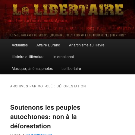
Aller
Aller
au
au
contenu
contenu
principal
secondaire
Le Libertaire
Menu
Actualités
Affaire Durand
Anarchisme au Havre
principal
Histoire et littérature
International
Musique, cinéma, photos
Le libertaire
ARCHIVES PAR MOT-CLÉ :
DÉFORESTATION
Soutenons les peuples
autochtones: non à la
déforestation
Publié le