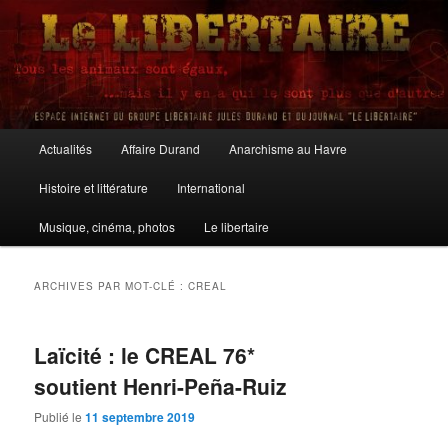
Aller
Aller
au
au
contenu
contenu
principal
secondaire
Le Libertaire
Menu
Actualités
Affaire Durand
Anarchisme au Havre
principal
Histoire et littérature
International
Musique, cinéma, photos
Le libertaire
ARCHIVES PAR MOT-CLÉ :
CREAL
Laïcité : le CREAL 76*
soutient Henri-Peña-Ruiz
Publié le
11 septembre 2019