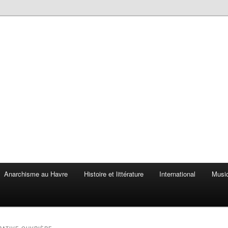
Anarchisme au Havre
Histoire et littérature
International
Musiq