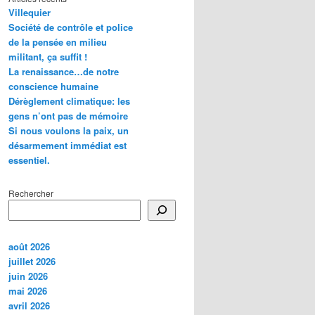
Villequier
Société de contrôle et police
de la pensée en milieu
militant, ça suffit !
La renaissance…de notre
conscience humaine
Dérèglement climatique: les
gens n’ont pas de mémoire
Si nous voulons la paix, un
désarmement immédiat est
essentiel.
Rechercher
août 2026
juillet 2026
juin 2026
mai 2026
avril 2026