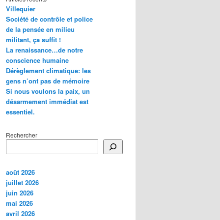
Villequier
Société de contrôle et police
de la pensée en milieu
militant, ça suffit !
La renaissance…de notre
conscience humaine
Dérèglement climatique: les
gens n’ont pas de mémoire
Si nous voulons la paix, un
désarmement immédiat est
essentiel.
Rechercher
août 2026
juillet 2026
juin 2026
mai 2026
avril 2026