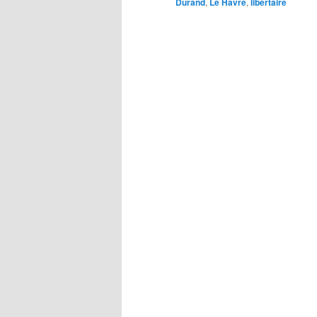
Durand
,
Le Havre
,
libertaire