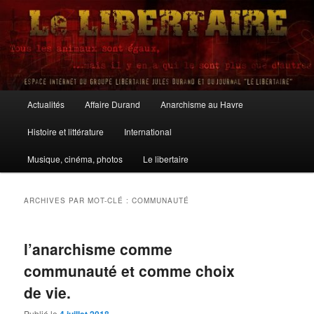
Aller
Aller
au
au
contenu
contenu
principal
secondaire
Le Libertaire
Menu
Actualités
Affaire Durand
Anarchisme au Havre
principal
Histoire et littérature
International
Musique, cinéma, photos
Le libertaire
ARCHIVES PAR MOT-CLÉ :
COMMUNAUTÉ
l’anarchisme comme
communauté et comme choix
de vie.
Publié le