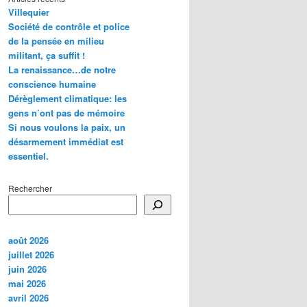
Villequier
Société de contrôle et police
de la pensée en milieu
militant, ça suffit !
La renaissance…de notre
conscience humaine
Dérèglement climatique: les
gens n’ont pas de mémoire
Si nous voulons la paix, un
désarmement immédiat est
essentiel.
Rechercher
août 2026
juillet 2026
juin 2026
mai 2026
avril 2026