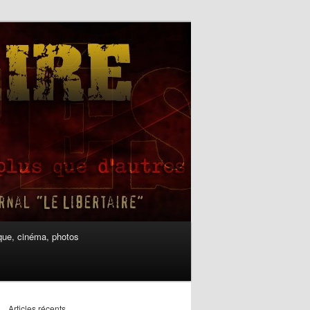
ue, cinéma, photos
Articles récents