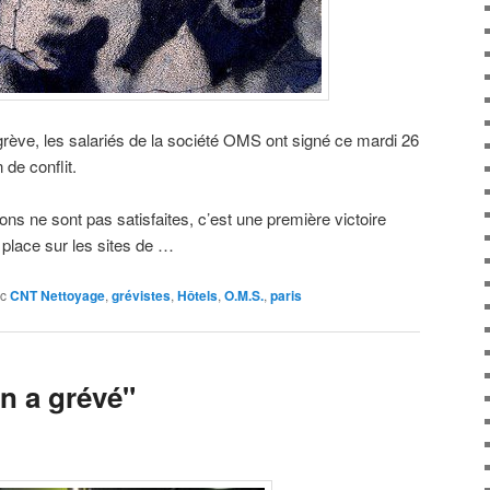
rève, les salariés de la société OMS ont signé ce mardi 26
 de conflit.
ns ne sont pas satisfaites, c’est une première victoire
place sur les sites de …
c
CNT Nettoyage
,
grévistes
,
Hôtels
,
O.M.S.
,
paris
On a grévé"